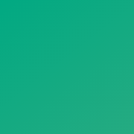
遥想公瑾当年，小乔初嫁了，雄姿英发。
羽扇纶巾，谈笑间，樯橹灰飞烟灭。
故国神游，多情应笑我，早生华发。
人生如梦，一尊还酹江月。